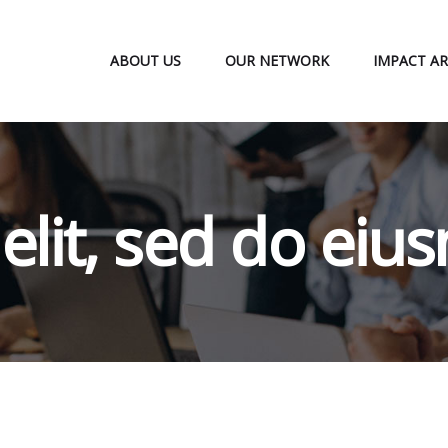
ABOUT US
OUR NETWORK
IMPACT AR
 elit, sed do ei