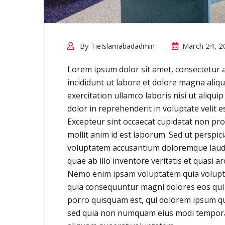
By
March 24, 2
TieIslamabadadmin
Lorem ipsum dolor sit amet, consectetur a
incididunt ut labore et dolore magna aliq
exercitation ullamco laboris nisi ut aliqu
dolor in reprehenderit in voluptate velit e
Excepteur sint occaecat cupidatat non proi
mollit anim id est laborum. Sed ut perspici
voluptatem accusantium doloremque laud
quae ab illo inventore veritatis et quasi a
Nemo enim ipsam voluptatem quia voluptas
quia consequuntur magni dolores eos qui
porro quisquam est, qui dolorem ipsum quia
sed quia non numquam eius modi tempora