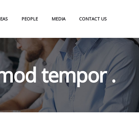
EAS
PEOPLE
MEDIA
CONTACT US
usmod tempor .